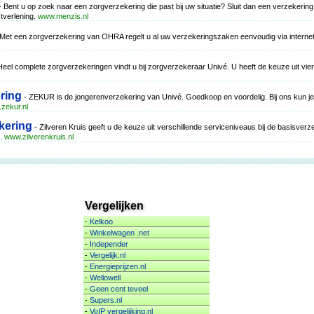
 Bent u op zoek naar een zorgverzekering die past bij uw situatie? Sluit dan een verzekering
tverlening.
www.menzis.nl
Met een zorgverzekering van OHRA regelt u al uw verzekeringszaken eenvoudig via internet 
Heel complete zorgverzekeringen vindt u bij zorgverzekeraar Univé. U heeft de keuze uit vie
ring
- ZEKUR is de jongerenverzekering van Univé. Goedkoop en voordelig. Bij ons kun je 
zekur.nl
kering
- Zilveren Kruis geeft u de keuze uit verschillende serviceniveaus bij de basisver
t.
www.zilverenkruis.nl
Vergelijken
-
Kelkoo
-
Winkelwagen .net
-
Independer
-
Vergelijk.nl
-
Energieprijzen.nl
-
Wellowell
-
Geen cent teveel
-
Supers.nl
-
VoIP vergelijking.nl