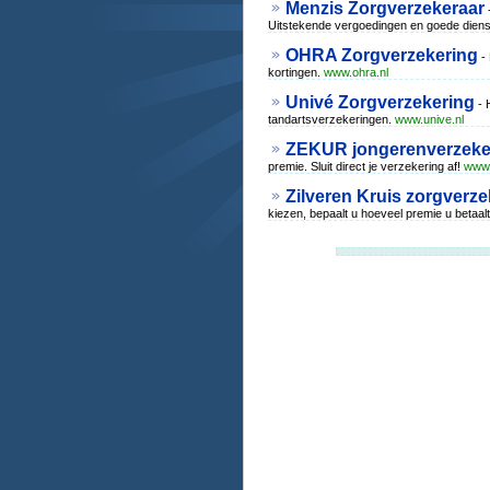
Menzis Zorgverzekeraar
-
Uitstekende vergoedingen en goede diens
OHRA Zorgverzekering
- 
kortingen.
www.ohra.nl
Univé Zorgverzekering
- 
tandartsverzekeringen.
www.unive.nl
ZEKUR jongerenverzeke
premie. Sluit direct je verzekering af!
www.
Zilveren Kruis zorgverze
kiezen, bepaalt u hoeveel premie u betaal