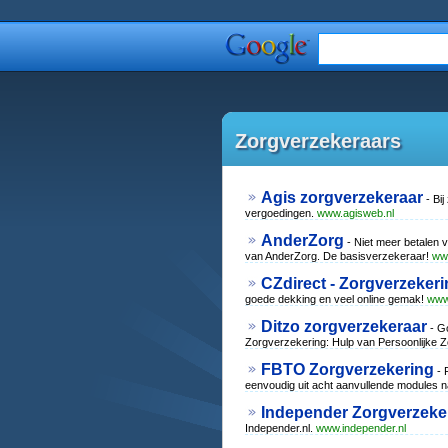
Zorgverzekeraars
Agis zorgverzekeraar
- Bij
vergoedingen.
www.agisweb.nl
AnderZorg
- Niet meer betalen 
van AnderZorg. De basisverzekeraar!
ww
CZdirect - Zorgverzeker
goede dekking en veel online gemak!
www.
Ditzo zorgverzekeraar
- Go
Zorgverzekering: Hulp van Persoonlijke 
FBTO Zorgverzekering
- 
eenvoudig uit acht aanvullende modules n
Independer Zorgverzeker
Independer.nl.
www.independer.nl