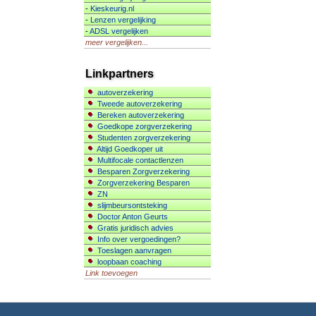
-
Kieskeurig.nl
-
Lenzen vergelijking
-
ADSL vergelijken
meer vergelijken...
Linkpartners
autoverzekering
Tweede autoverzekering
Bereken autoverzekering
Goedkope zorgverzekering
Studenten zorgverzekering
Altijd Goedkoper uit
Multifocale contactlenzen
Besparen Zorgverzekering
Zorgverzekering Besparen
ZN
slijmbeursontsteking
Doctor Anton Geurts
Gratis juridisch advies
Info over vergoedingen?
Toeslagen aanvragen
loopbaan coaching
Link toevoegen