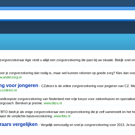
 zorgverzekeraar Agis vindt u altijd een zorgverzekering die past bij uw situatie. Bekijk snel 
voor je zorgverzekering dan nodig is, maar wel kunnen rekenen op goede zorg? Kies dan v
w.anderzorg.nl
ing voor jongeren
- CZdirect is de online zorgverzekering voor jongeren van CZ. Me
czdirect.nl
edkoopste zorgverzekering van Nederland met vrije keuze voor ziekenhuizen en specialiste
Zorgcoach. Bereken je premie.
www.ditzo.nl
FBTO biedt je als enige zorgverzekeraar een zorgverzekering die je zelf samenstelt en het h
aast de verplichte basisverzekering.
www.fbto.nl
aars vergelijken
- Vergelijk eenvoudig en snel je zorgverzekering voor 2013. Je kunt 